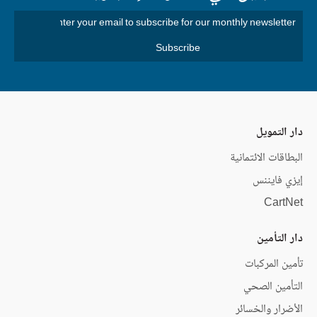
دار التمويل
البطاقات الائتمانية
إيزي فايننس
CartNet
دار التأمين
تأمين المركبات
التأمين الصحي
الأضرار والخسائر