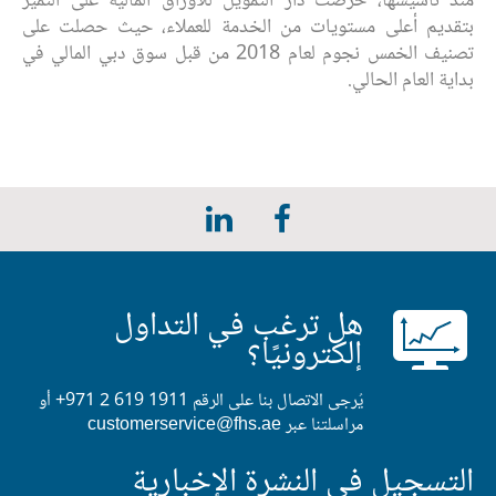
منذ تأسيسها، حرصت دار التمويل للأوراق المالية على التميز
بتقديم أعلى مستويات من الخدمة للعملاء، حيث حصلت على
تصنيف الخمس نجوم لعام 2018 من قبل سوق دبي المالي في
بداية العام الحالي.
هل ترغب في التداول
إلكترونيًا؟
يُرجى الاتصال بنا على الرقم
+971 2 619 1911
أو
مراسلتنا عبر
customerservice@fhs.ae
التسجيل في النشرة الإخبارية